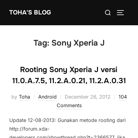
Skip
Search
TOHA'S BLOG
to
TOGGLE
for:
content
Tag:
Sony Xperia J
Rooting Sony Xperia J versi
11.0.A.7.5, 11.2.A.0.21, 11.2.A.0.31
Posted
by
Toha
Android
December 26, 2012
104
on
Comments
Update 12-08-2013: Gunakan metode rooting dari
http://forum.xda-
developers.com/showthread.php?t=2366577, jika